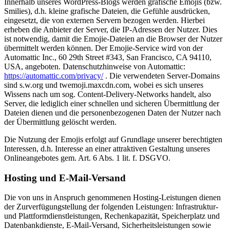
Innerhalb unseres WordPress-Blogs werden grafische Emojis (bzw.
Smilies), d.h. kleine grafische Dateien, die Gefühle ausdrücken,
eingesetzt, die von externen Servern bezogen werden. Hierbei
erheben die Anbieter der Server, die IP-Adressen der Nutzer. Dies
ist notwendig, damit die Emojie-Dateien an die Browser der Nutzer
übermittelt werden können. Der Emojie-Service wird von der
Automattic Inc., 60 29th Street #343, San Francisco, CA 94110,
USA, angeboten. Datenschutzhinweise von Automattic:
https://automattic.com/privacy/
. Die verwendeten Server-Domains
sind s.w.org und twemoji.maxcdn.com, wobei es sich unseres
Wissens nach um sog. Content-Delivery-Networks handelt, also
Server, die lediglich einer schnellen und sicheren Übermittlung der
Dateien dienen und die personenbezogenen Daten der Nutzer nach
der Übermittlung gelöscht werden.
Die Nutzung der Emojis erfolgt auf Grundlage unserer berechtigten
Interessen, d.h. Interesse an einer attraktiven Gestaltung unseres
Onlineangebotes gem. Art. 6 Abs. 1 lit. f. DSGVO.
Hosting und E-Mail-Versand
Die von uns in Anspruch genommenen Hosting-Leistungen dienen
der Zurverfügungstellung der folgenden Leistungen: Infrastruktur-
und Plattformdienstleistungen, Rechenkapazität, Speicherplatz und
Datenbankdienste, E-Mail-Versand, Sicherheitsleistungen sowie