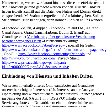
Nutzerrechten, weisen wir darauf hin, dass diese am effektivsten bei
den Anbietern geltend gemacht werden können. Nur die Anbieter
haben jeweils Zugriff auf die Daten der Nutzer und können direkt
entsprechende Maßnahmen ergreifen und Auskünfte geben. Sollten
Sie dennoch Hilfe benötigen, dann können Sie sich an uns wenden.
–Facebook, -Seiten, -Gruppen, (Facebook Ireland Ltd., 4 Grand
Canal Square, Grand Canal Harbour, Dublin 2, Irland) auf
Grundlage einer
Vereinbarung über gemeinsame Verarbeitung
personenbezogener Daten
–Datenschutzerklärung:
https://www.facebook.com/about/privacy/
, speziell für Seiten:
https://www.facebook.com/legal/terms/information_about_page_insig
, Opt-Out:
https://www.facebook.com/settings?tab=ads
und
http://www.youronlinechoices.com
, Privacy Shield:
https://www.privacyshield.gov/participant?
id=a2zt0000000GnywAAC &status=Active
.
Einbindung von Diensten und Inhalten Dritter
Wir setzen innerhalb unseres Onlineangebotes auf Grundlage
unserer berechtigten Interessen (d.h. Interesse an der Analyse,
Optimierung und wirtschaftlichem Betrieb unseres Onlineangebotes
im Sinne des Art. 6 Abs. 1 lit. f. DSGVO) Inhalts- oder
Serviceangebote von Drittanbietern ein, um deren Inhalte und
Services, wie z.B. Videos oder Schriftarten einzubinden